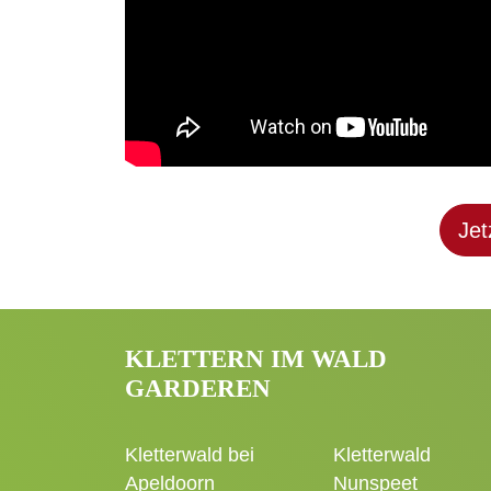
Jet
KLETTERN IM WALD
GARDEREN
Kletterwald bei
Kletterwald
Apeldoorn
Nunspeet