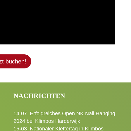
zt buchen!
NACHRICHTEN
14-07
Erfolgreiches Open NK Nail Hanging
2024 bei Klimbos Harderwijk
15-03
Nationaler Klettertag in Klimbos